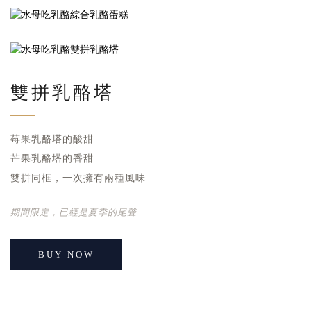
雙拼乳酪塔
莓果乳酪塔的酸甜
芒果乳酪塔的香甜
雙拼同框，一次擁有兩種風味
期間限定，已經是夏季的尾聲
BUY NOW